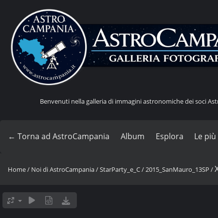
Benvenuti nella galleria di immagini astronomiche dei soci A
← Torna ad AstroCampania
Album
Esplora
Le più
Home
/
Noi di AstroCampania
/
StarParty_e_C
/
2015_SanMauro_13SP
/