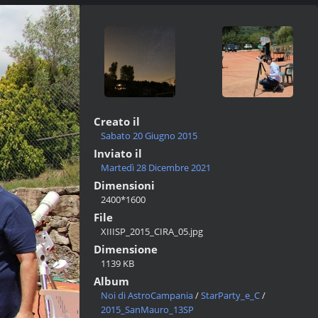
Creato il
Sabato 20 Giugno 2015
Inviato il
Martedì 28 Dicembre 2021
Dimensioni
2400*1600
File
XIIISP_2015_CIRA_05.jpg
Dimensione
1139 KB
Album
Noi di AstroCampania
/
StarParty_e_C
/
2015_SanMauro_13SP