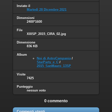
Inviato il
Martedì 28 Dicembre 2021
Dimensioni
2400*1600
File
XIIISP_2015_CIRA_02.jpg
Dimensione
836 KB
Album
Noi di AstroCampania
/
StarParty_e_C
/
2015_SanMauro_13SP
Visite
7425
Punteggio
nessun voto
0 commento
Commenti utenti