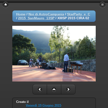
Home
/
Noi di AstroCampania
/
StarParty_e_C
/
2015_SanMauro_13SP
/
XIIISP 2015 CIRA 02
Creato il
Venerdì 19 Giugno 2015