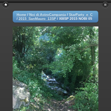
Home
/
Noi di AstroCampania
/
StarParty_e_C
/
2015_SanMauro_13SP
/
XIIISP 2015 NOBI 05