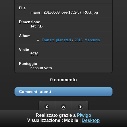
File
maiori_20160509_ore-1352-57_RUG.jpg
Dimensione
145 KB
Album
Transiti planetari
/
2016_Mercurio
Visite
5976
Punteggio
nessun voto
0 commento
Commenti utenti
Realizzato grazie a
Piwigo
Visualizzazione :
Mobile
|
Desktop