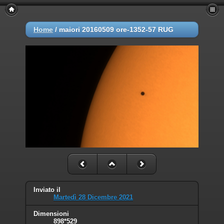
Home
/
maiori 20160509 ore-1352-57 RUG
Inviato il
Martedì 28 Dicembre 2021
Dimensioni
898*529