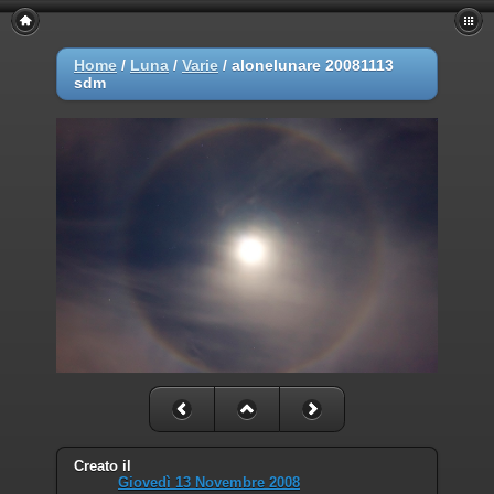
Home
/
Luna
/
Varie
/
alonelunare 20081113
sdm
Creato il
Giovedì 13 Novembre 2008