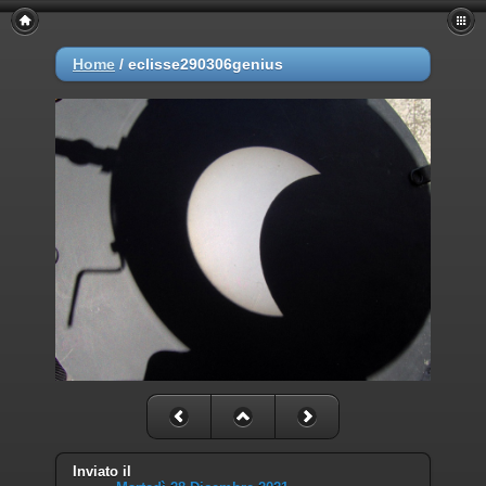
Home
/
eclisse290306genius
Inviato il