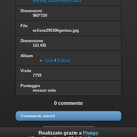
Martedì 28 Dicembre 2021
Dimensioni
960*720
File
eclisse290306genius.jpg
Dimensione
121 KB
Album
Sole
/
Eclissi
Visite
7759
Punteggio
nessun voto
0 commento
Commenti utenti
Realizzato grazie a
Piwigo