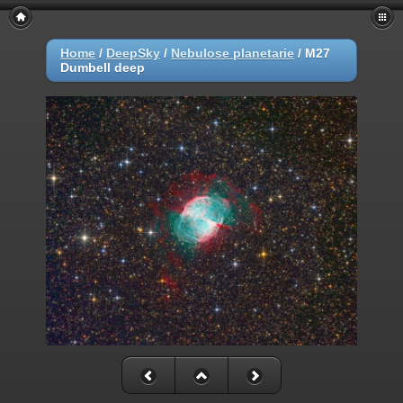
Home
/
DeepSky
/
Nebulose planetarie
/
M27
Dumbell deep