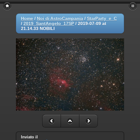
Home
/
Noi di AstroCampania
/
StarParty_e_C
/
2019_SantAngelo_17SP
/
2019-07-09 at
21.14.33 NOBILI
Inviato il