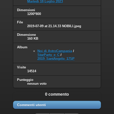
Martedì 18 Luglio 2023
Dimensioni
1200*800
File
2019-07-09 at 21.14.33 NOBILI.jpeg
Dimensione
160 KB
Album
Noi di AstroCampania
/
StarParty_e_C
/
2019_SantAngelo_17SP
Visite
14514
Punteggio
nessun voto
0 commento
Commenti utenti