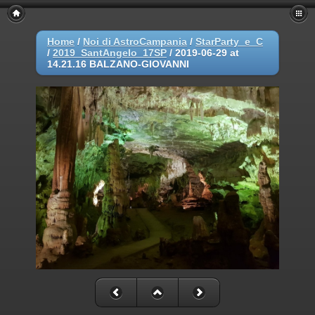
Home
/
Noi di AstroCampania
/
StarParty_e_C
/
2019_SantAngelo_17SP
/
2019-06-29 at
14.21.16 BALZANO-GIOVANNI