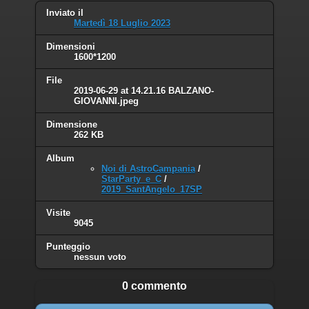
Inviato il
Martedì 18 Luglio 2023
Dimensioni
1600*1200
File
2019-06-29 at 14.21.16 BALZANO-
GIOVANNI.jpeg
Dimensione
262 KB
Album
Noi di AstroCampania
/
StarParty_e_C
/
2019_SantAngelo_17SP
Visite
9045
Punteggio
nessun voto
0 commento