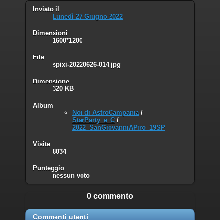
Inviato il
Lunedì 27 Giugno 2022
Dimensioni
1600*1200
File
spixi-20220626-014.jpg
Dimensione
320 KB
Album
Noi di AstroCampania
/
StarParty_e_C
/
2022_SanGiovanniAPiro_19SP
Visite
8034
Punteggio
nessun voto
0 commento
Commenti utenti