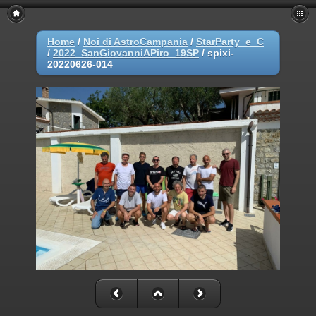
Home
/
Noi di AstroCampania
/
StarParty_e_C
/
2022_SanGiovanniAPiro_19SP
/
spixi-
20220626-014