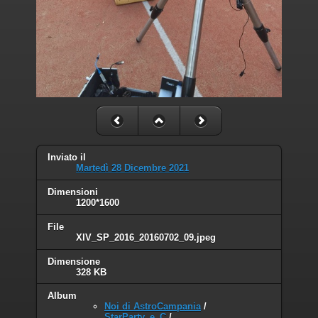
Inviato il
Martedì 28 Dicembre 2021
Dimensioni
1200*1600
File
XIV_SP_2016_20160702_09.jpeg
Dimensione
328 KB
Album
Noi di AstroCampania
/
StarParty_e_C
/