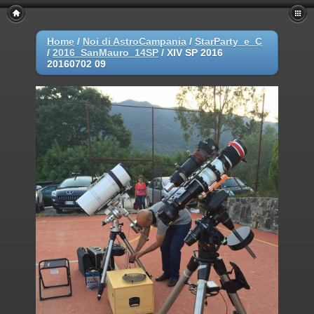
Home
/
Noi di AstroCampania
/
StarParty_e_C
/
2016_SanMauro_14SP
/
XIV SP 2016
20160702 09