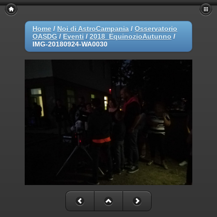
Home
/
Noi di AstroCampania
/
Osservatorio
OASDG
/
Eventi
/
2018_EquinozioAutunno
/
IMG-20180924-WA0030