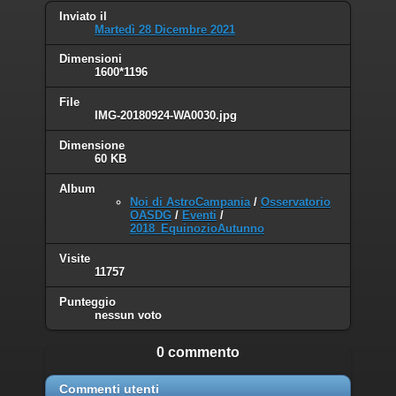
Inviato il
Martedì 28 Dicembre 2021
Dimensioni
1600*1196
File
IMG-20180924-WA0030.jpg
Dimensione
60 KB
Album
Noi di AstroCampania
/
Osservatorio
OASDG
/
Eventi
/
2018_EquinozioAutunno
Visite
11757
Punteggio
nessun voto
0 commento
Commenti utenti