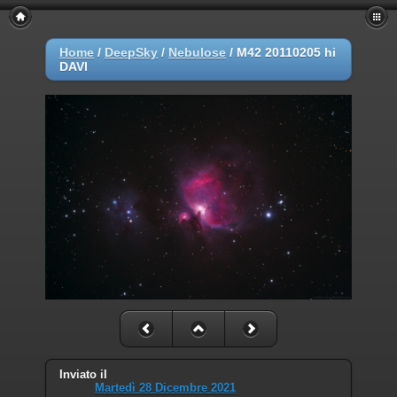
Home
/
DeepSky
/
Nebulose
/
M42 20110205 hi
DAVI
Inviato il
Martedì 28 Dicembre 2021