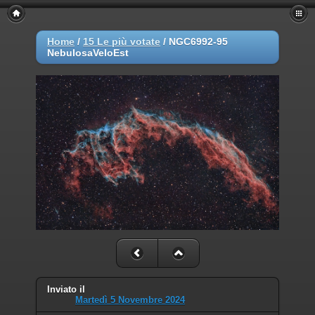
Home
/
15 Le più votate
/
NGC6992-95
NebulosaVeloEst
Inviato il
Martedì 5 Novembre 2024