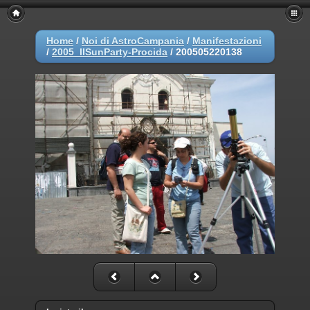
Home
/
Noi di AstroCampania
/
Manifestazioni
/
2005_IISunParty-Procida
/
200505220138