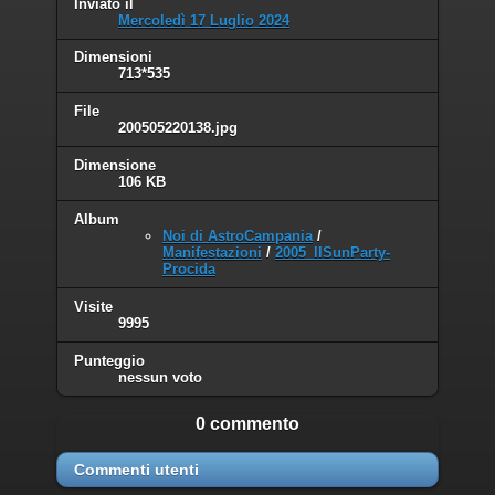
Inviato il
Mercoledì 17 Luglio 2024
Dimensioni
713*535
File
200505220138.jpg
Dimensione
106 KB
Album
Noi di AstroCampania
/
Manifestazioni
/
2005_IISunParty-
Procida
Visite
9995
Punteggio
nessun voto
0 commento
Commenti utenti