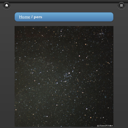
Home
/
pers