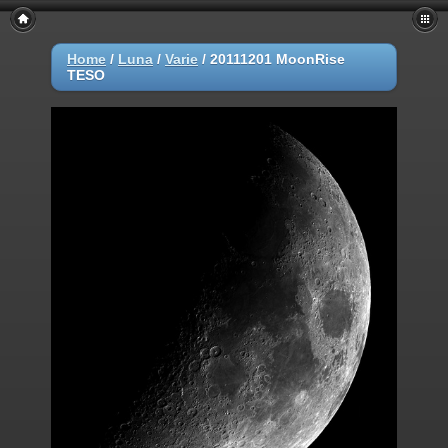
Home
/
Luna
/
Varie
/
20111201 MoonRise
TESO