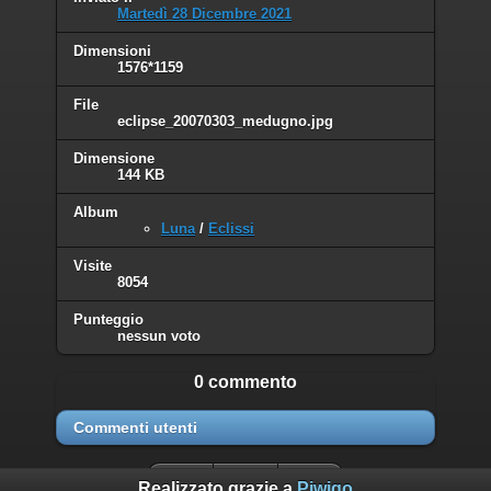
Martedì 28 Dicembre 2021
Dimensioni
1576*1159
File
eclipse_20070303_medugno.jpg
Dimensione
144 KB
Album
Luna
/
Eclissi
Visite
8054
Punteggio
nessun voto
0 commento
Commenti utenti
Realizzato grazie a
Piwigo