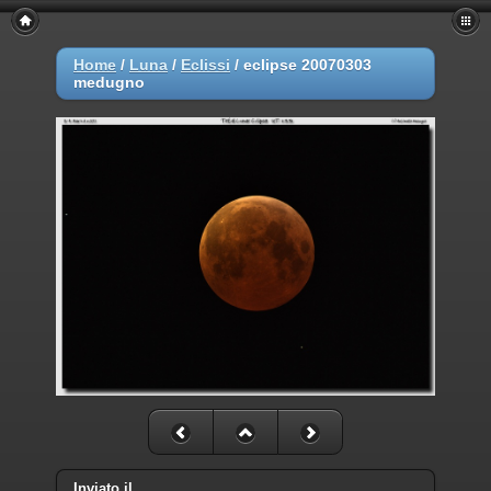
Home
/
Luna
/
Eclissi
/
eclipse 20070303
medugno
Inviato il