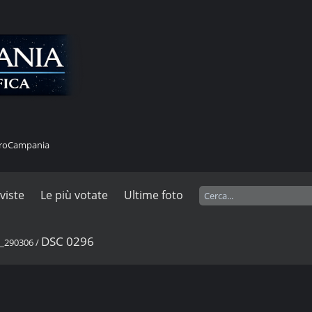
stroCampania
 viste
Le più votate
Ultime foto
DSC 0296
a_290306
/