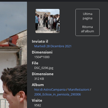
Ultima
pagina
Ritorna
all'album
Inviato il
Martedì 28 Dicembre 2021
Dimensioni
1504*1000
File
DSC_0296.jpg
Dimensione
312 KB
Album
Noi di AstroCampania
/
Manifestazioni
/
2006_Eclisse_in_penisola_290306
Visite
9582