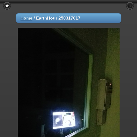
Home
/
EarthHour 250317017