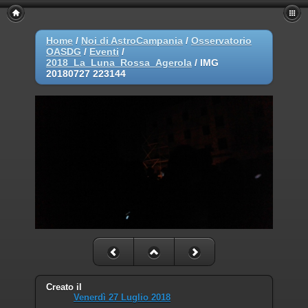
Home
/
Noi di AstroCampania
/
Osservatorio
OASDG
/
Eventi
/
2018_La_Luna_Rossa_Agerola
/
IMG
20180727 223144
Creato il
Venerdì 27 Luglio 2018