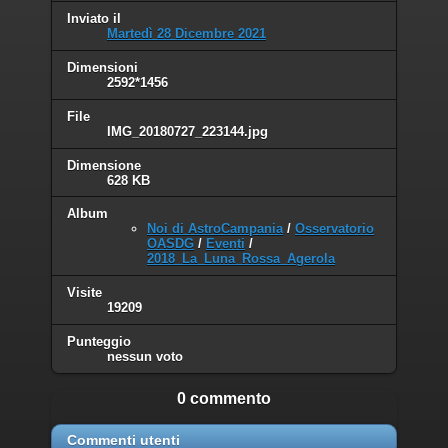
Inviato il
Martedì 28 Dicembre 2021
Dimensioni
2592*1456
File
IMG_20180727_223144.jpg
Dimensione
628 KB
Album
Noi di AstroCampania
/
Osservatorio
OASDG
/
Eventi
/
2018_La_Luna_Rossa_Agerola
Visite
19209
Punteggio
nessun voto
0 commento
Commenti utenti