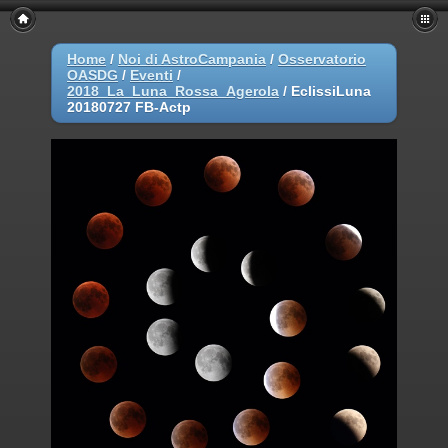
Home
/
Noi di AstroCampania
/
Osservatorio
OASDG
/
Eventi
/
2018_La_Luna_Rossa_Agerola
/
EclissiLuna
20180727 FB-Actp