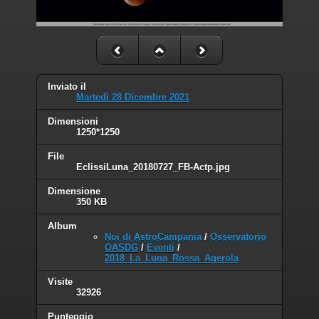
Inviato il
Martedì 28 Dicembre 2021
Dimensioni
1250*1250
File
EclissiLuna_20180727_FB-Actp.jpg
Dimensione
350 KB
Album
Noi di AstroCampania
/
Osservatorio
OASDG
/
Eventi
/
2018_La_Luna_Rossa_Agerola
Visite
32926
Punteggio