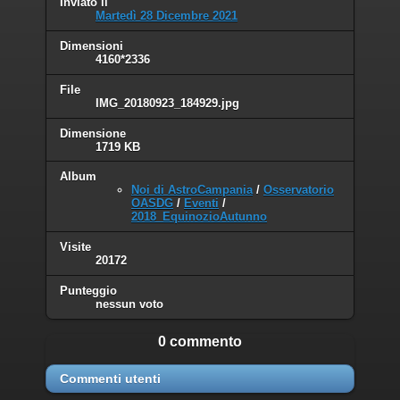
Inviato il
Martedì 28 Dicembre 2021
Dimensioni
4160*2336
File
IMG_20180923_184929.jpg
Dimensione
1719 KB
Album
Noi di AstroCampania
/
Osservatorio
OASDG
/
Eventi
/
2018_EquinozioAutunno
Visite
20172
Punteggio
nessun voto
0 commento
Commenti utenti