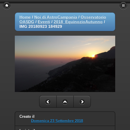
Home
/
Noi di AstroCampania
/
Osservatorio
OASDG
/
Eventi
/
2018_EquinozioAutunno
/
IMG 20180923 184929
Creato il
Domenica 23 Settembre 2018