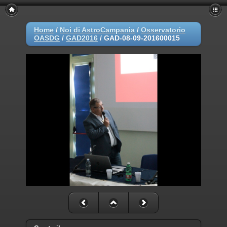
Home
/
Noi di AstroCampania
/
Osservatorio
OASDG
/
GAD2016
/
GAD-08-09-201600015