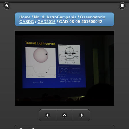
Home
/
Noi di AstroCampania
/
Osservatorio
OASDG
/
GAD2016
/
GAD-08-09-201600042