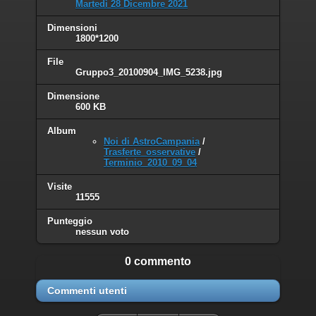
Martedì 28 Dicembre 2021
Dimensioni
1800*1200
File
Gruppo3_20100904_IMG_5238.jpg
Dimensione
600 KB
Album
Noi di AstroCampania
/
Trasferte_osservative
/
Terminio_2010_09_04
Visite
11555
Punteggio
nessun voto
0 commento
Commenti utenti