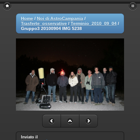
Home
/
Noi di AstroCampania
/
Trasferte_osservative
/
Terminio_2010_09_04
/
Gruppo3 20100904 IMG 5238
Inviato il