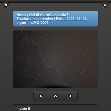
Home
/
Noi di AstroCampania
/
Trasferte_osservative
/
Faito_2005_09_02
/
cigno-liraIMG 0004
Inviato il