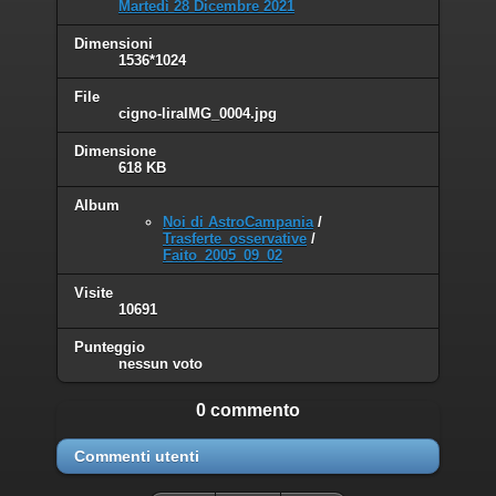
Martedì 28 Dicembre 2021
Dimensioni
1536*1024
File
cigno-liraIMG_0004.jpg
Dimensione
618 KB
Album
Noi di AstroCampania
/
Trasferte_osservative
/
Faito_2005_09_02
Visite
10691
Punteggio
nessun voto
0 commento
Commenti utenti