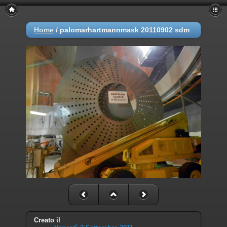
Home
/
palomarhartmannmask 20110902 sdm
Creato il