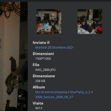
Inviato il
Martedì 28 Dicembre 2021
Dimensioni
1500*1000
File
IMG_2886.JPG
Dimensione
208 KB
Album
Noi di AstroCampania
/
StarParty_e_C
/
2008_SanLeo_2008_09_27
Visite
4913