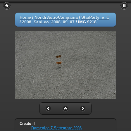
Home
/
Noi di AstroCampania
/
StarParty_e_C
/
2008_SanLeo_2008_09_07
/
IMG 9218
Creato il
Domenica 7 Settembre 2008