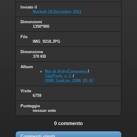
Inviato il
Martedì 28 Dicembre 2021
Dimensioni
1350*900
File
IMG_9218.JPG
Dimensione
370 KB
Album
Noi di AstroCampania
/
StarParty_e_C
/
2008_SanLeo_2008_09_07
Visite
6759
Punteggio
nessun voto
0 commento
Commenti utenti