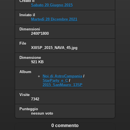
Creato il
Sabato 20 Giugno 2015
Inviato il
Martedì 28 Dicembre 2021
Dimensioni
2400*1800
File
XIIISP_2015_NAVA_45.jpg
Dimensione
921 KB
Album
Noi di AstroCampania
/
StarParty_e_C
/
2015_SanMauro_13SP
Visite
7342
Punteggio
nessun voto
0 commento