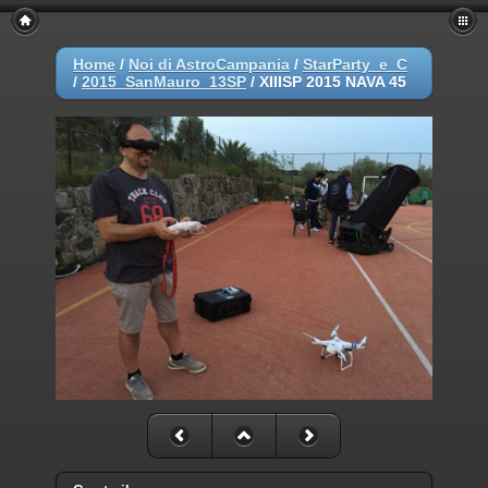
Home
/
Noi di AstroCampania
/
StarParty_e_C
/
2015_SanMauro_13SP
/
XIIISP 2015 NAVA 45