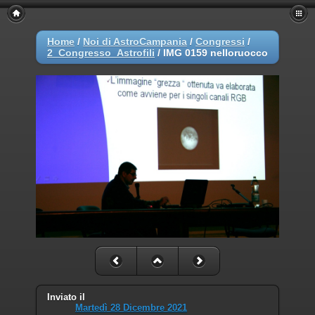
Home
/
Noi di AstroCampania
/
Congressi
/
2_Congresso_Astrofili
/
IMG 0159 nelloruocco
Inviato il
Martedì 28 Dicembre 2021