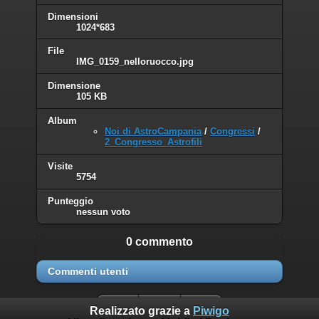
Dimensioni
1024*683
File
IMG_0159_nelloruocco.jpg
Dimensione
105 KB
Album
Noi di AstroCampania
/
Congressi
/
2_Congresso_Astrofili
Visite
5754
Punteggio
nessun voto
0 commento
Commenti utenti
Realizzato grazie a
Piwigo