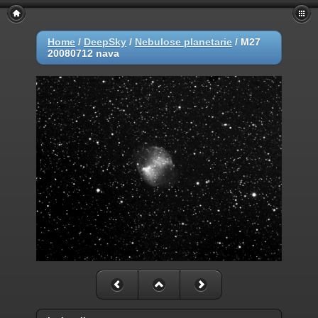
Home
/
DeepSky
/
Nebulose planetarie
/
M27
20080712 nava